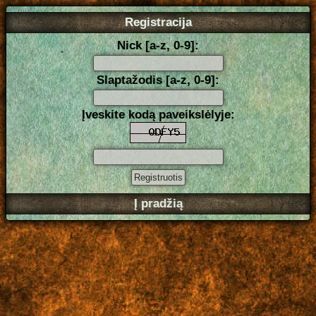
Registracija
Nick [a-z, 0-9]:
Slaptažodis [a-z, 0-9]:
Įveskite kodą paveikslėlyje:
Į pradžią